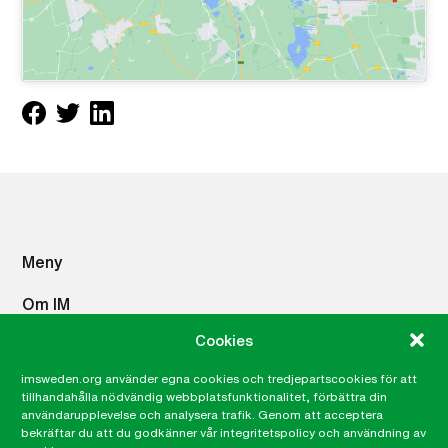
Meny
Om IM
Vad du kan göra
Cookies
Vad vi gör
Press
imsweden.org använder egna cookies och tredjepartscookies för att
tillhandahålla nödvändig webbplatsfunktionalitet, förbättra din
Career site
användarupplevelse och analysera trafik. Genom att acceptera
Lämna ett klagomål, visselblåsning
bekräftar du att du godkänner vår integritetspolicy och användning av