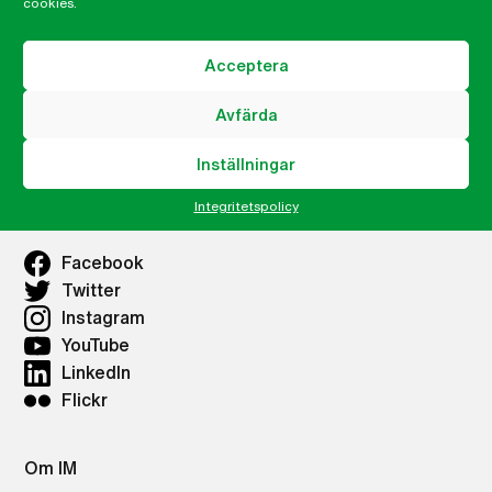
cookies.
Integritetspolicy
IMs Nyhetsbrev
Acceptera
Våra lokalkontor
Avfärda
Lokalkontor Göteborg
Inställningar
Integritetspolicy
IM på sociala medier
Facebook
Twitter
Instagram
YouTube
LinkedIn
Flickr
Om IM