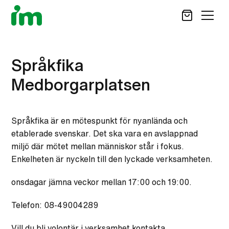
SÖK
Språkfika
Medborgarplatsen
STÖD OSS
VAD VI GÖR
Språkfika är en mötespunkt för nyanlända och
VAD DU KAN GÖRA
etablerade svenskar. Det ska vara en avslappnad
AKTUELLT
miljö där mötet mellan människor står i fokus.
Enkelheten är nyckeln till den lyckade verksamheten.
OM IM
CAREER SITE
KONTAKT
onsdagar jämna veckor mellan 17:00 och 19:00.
Telefon: 08-49004289
Vill du bli volontär i verksamhet kontakta