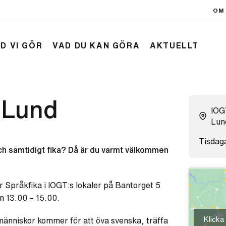
OM 
D VI GÖR
VAD DU KAN GÖRA
AKTUELLT
i Lund
IOGT
Lun
Tisdag
och samtidigt fika? Då är du varmt välkommen
r Språkfika i IOGT:s lokaler på Bantorget 5
n 13.00 – 15.00.
Klicka
änniskor kommer för att öva svenska, träffa