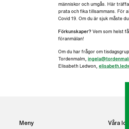
människor och umgås. Här träffas
prata och fika tillsammans. För 
Covid 19. Om du är sjuk måste d
Förkunskaper?
Vem som helst få
föranmälan!
Om du har frågor om tisdagsgrup
Tordenmalm,
ingela@tordenma
Elisabeth Ledwon,
elisabeth.le
Meny
Våra lo