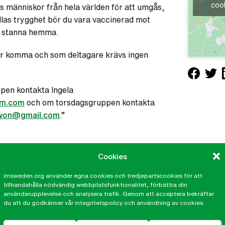
cook
 människor från hela världen för att umgås,
allas trygghet bör du vara vaccinerad mot
u stanna hemma.
r komma och som deltagare krävs ingen
pen kontakta Ingela
lm.com
och om torsdagsgruppen kontakta
dwon@gmail.com
.”
Cookies
imsweden.org använder egna cookies och tredjepartscookies för att
tillhandahålla nödvändig webbplatsfunktionalitet, förbättra din
användarupplevelse och analysera trafik. Genom att acceptera bekräftar
du att du godkänner vår integritetspolicy och användning av cookies.
kalkontor
IM på sociala medier