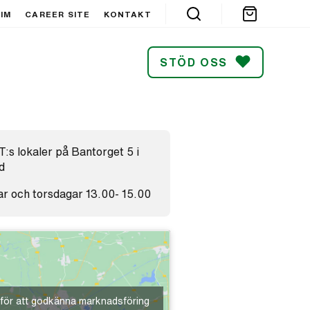
IM
CAREER SITE
KONTAKT
STÖD OSS
SÖK
:s lokaler på Bantorget 5 i
d
ar och torsdagar 13.00- 15.00
 för att godkänna marknadsföring