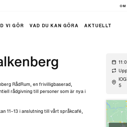
OM 
D VI GÖR
VAD DU KAN GÖRA
AKTUELLT
lkenberg
11:
Upp
IOG
nberg RådRum, en frivilligbaserad,
5
tiell rådgivning till personer som är nya i
 11–13 i anslutning till vårt språkcafé,