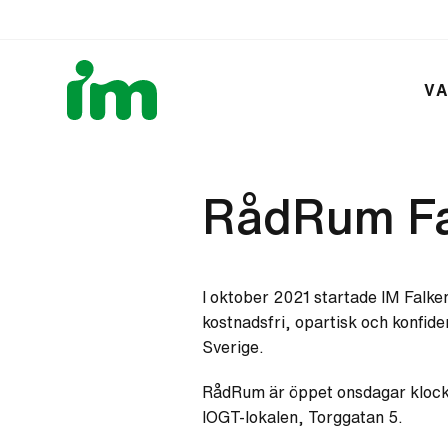
VA
RådRum Fa
I oktober 2021 startade IM Falke
kostnadsfri, opartisk och konfiden
Sverige.
RådRum är öppet onsdagar klockan
IOGT-lokalen, Torggatan 5.