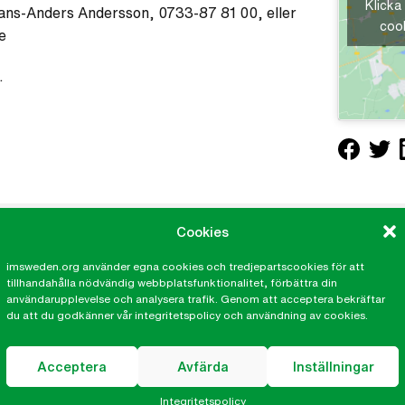
Klicka
ns-Anders Andersson, 0733-87 81 00, eller
cook
e
.
Cookies
imsweden.org använder egna cookies och tredjepartscookies för att
tillhandahålla nödvändig webbplatsfunktionalitet, förbättra din
kalkontor
IM på sociala medier
användarupplevelse och analysera trafik. Genom att acceptera bekräftar
du att du godkänner vår integritetspolicy och användning av cookies.
tor Göteborg
Facebook
Twitter
Acceptera
Avfärda
Inställningar
Instagram
YouTube
Integritetspolicy