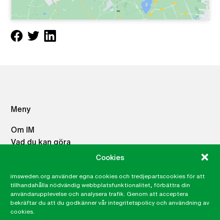
Meny
Om IM
Vad du kan göra
Vad vi gör
Cookies
Press
imsweden.org använder egna cookies och tredjepartscookies för att
Career site
tillhandahålla nödvändig webbplatsfunktionalitet, förbättra din
Lämna ett klagomål, visselblåsning
användarupplevelse och analysera trafik. Genom att acceptera
bekräftar du att du godkänner vår integritetspolicy och användning av
Integritetspolicy
cookies.
IMs Nyhetsbrev