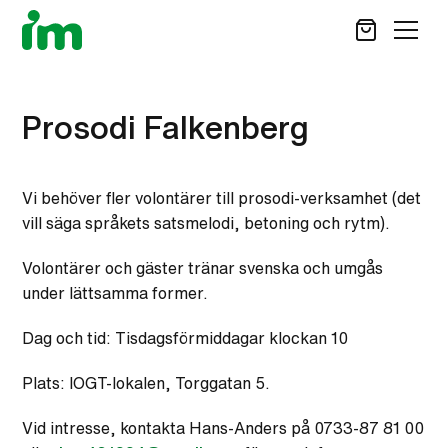
SÖK
Prosodi Falkenberg
STÖD OSS
Vi behöver fler volontärer till prosodi-verksamhet (det
VAD VI GÖR
vill säga språkets satsmelodi, betoning och rytm).
VAD DU KAN GÖRA
AKTUELLT
Volontärer och gäster tränar svenska och umgås
under lättsamma former.
OM IM
CAREER SITE
Dag och tid: Tisdagsförmiddagar klockan 10
KONTAKT
Plats: IOGT-lokalen, Torggatan 5.
Vid intresse, kontakta Hans-Anders på 0733-87 81 00