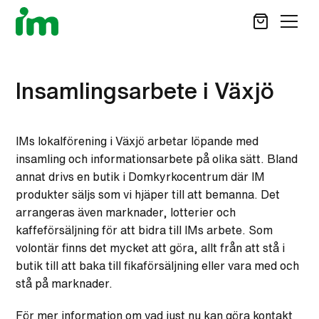
SÖK
Insamlingsarbete i Växjö
STÖD OSS
IMs lokalförening i Växjö arbetar löpande med
VAD VI GÖR
insamling och informationsarbete på olika sätt. Bland
VAD DU KAN GÖRA
annat drivs en butik i Domkyrkocentrum där IM
AKTUELLT
produkter säljs som vi hjäper till att bemanna. Det
arrangeras även marknader, lotterier och
OM IM
kaffeförsäljning för att bidra till IMs arbete. Som
CAREER SITE
volontär finns det mycket att göra, allt från att stå i
KONTAKT
butik till att baka till fikaförsäljning eller vara med och
stå på marknader.
För mer information om vad just nu kan göra kontakt