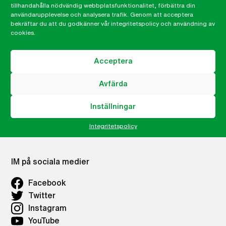
Vad du kan göra
tillhandahålla nödvändig webbplatsfunktionalitet, förbättra din
Vad vi gör
användarupplevelse och analysera trafik. Genom att acceptera
bekräftar du att du godkänner vår integritetspolicy och användning av
Press
cookies.
Career site
Lämna ett klagomål, visselblåsning
Acceptera
Integritetspolicy
IMs Nyhetsbrev
Avfärda
Inställningar
Våra lokalkontor
Integritetspolicy
Lokalkontor Göteborg
IM på sociala medier
Facebook
Twitter
Instagram
YouTube