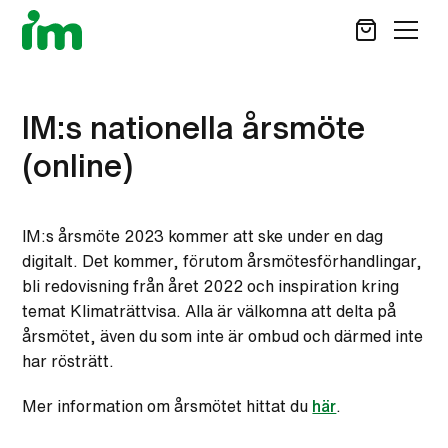
SÖK
IM:s nationella årsmöte
(online)
STÖD OSS
VAD VI GÖR
IM:s årsmöte 2023 kommer att ske under en dag
VAD DU KAN GÖRA
digitalt. Det kommer, förutom årsmötesförhandlingar,
AKTUELLT
bli redovisning från året 2022 och inspiration kring
temat Klimaträttvisa. Alla är välkomna att delta på
OM IM
CAREER SITE
årsmötet, även du som inte är ombud och därmed inte
KONTAKT
har rösträtt.
Mer information om årsmötet hittat du
här
.