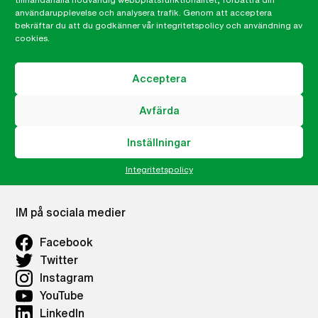
Vad vi gör
användarupplevelse och analysera trafik. Genom att acceptera
Press
bekräftar du att du godkänner vår integritetspolicy och användning av
cookies.
Career site
Lämna ett klagomål, visselblåsning
Integritetspolicy
Acceptera
IMs Nyhetsbrev
Avfärda
Våra lokalkontor
Inställningar
Lokalkontor Göteborg
Integritetspolicy
IM på sociala medier
Facebook
Twitter
Instagram
YouTube
LinkedIn