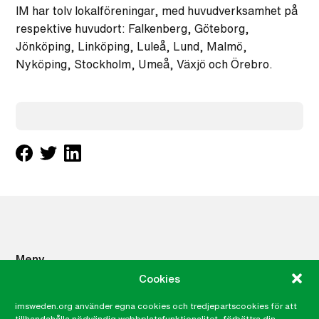
IM har tolv lokalföreningar, med huvudverksamhet på
respektive huvudort: Falkenberg, Göteborg,
Jönköping, Linköping, Luleå, Lund, Malmö,
Nyköping, Stockholm, Umeå, Växjö och Örebro.
Meny
Cookies
Om IM
imsweden.org använder egna cookies och tredjepartscookies för att
Vad du kan göra
tillhandahålla nödvändig webbplatsfunktionalitet, förbättra din