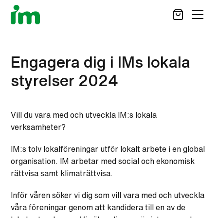
SÖK
Engagera dig i IMs lokala
styrelser 2024
STÖD OSS
VAD VI GÖR
Vill du vara med och utveckla IM:s lokala
VAD DU KAN GÖRA
verksamheter?
AKTUELLT
IM:s tolv lokalföreningar utför lokalt arbete i en global
OM IM
CAREER SITE
organisation. IM arbetar med social och ekonomisk
KONTAKT
rättvisa samt klimaträttvisa.
Inför våren söker vi dig som vill vara med och utveckla
våra föreningar genom att kandidera till en av de