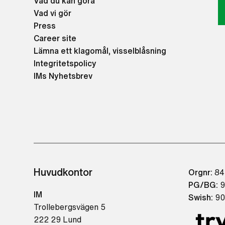
Vad du kan göra
Vad vi gör
Press
Career site
Lämna ett klagomål, visselblåsning
Integritetspolicy
IMs Nyhetsbrev
Huvudkontor
Orgnr:
84
PG/BG:
9
IM
Swish:
90
Trollebergsvägen 5
222 29 Lund