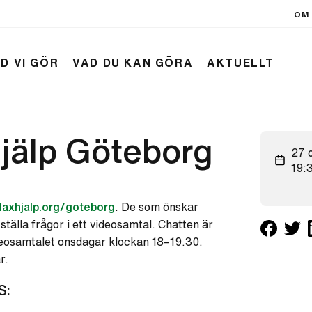
OM 
D VI GÖR
VAD DU KAN GÖRA
AKTUELLT
hjälp Göteborg
27 
19:
laxhjalp.org/goteborg
. De som önskar
ställa frågor i ett videosamtal. Chatten är
eosamtalet onsdagar klockan 18–19.30.
r.
S: