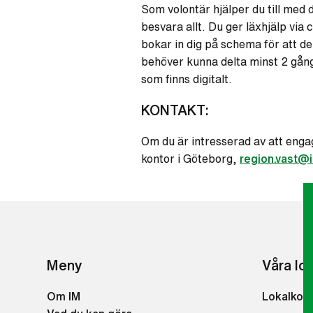
Som volontär hjälper du till med 
besvara allt. Du ger läxhjälp via
bokar in dig på schema för att d
behöver kunna delta minst 2 gån
som finns digitalt.
KONTAKT:
Om du är intresserad av att engag
kontor i Göteborg,
region.vast@
Meny
Våra lo
Om IM
Lokalkon