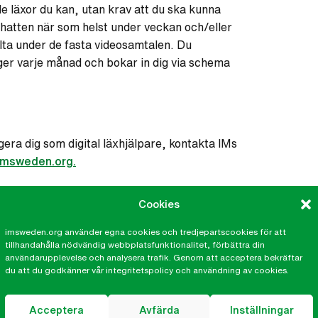
de läxor du kan, utan krav att du ska kunna
 chatten när som helst under veckan och/eller
elta under de fasta videosamtalen. Du
ger varje månad och bokar in dig via schema
era dig som digital läxhjälpare, kontakta IMs
imsweden.org.
Cookies
imsweden.org använder egna cookies och tredjepartscookies för att
tillhandahålla nödvändig webbplatsfunktionalitet, förbättra din
användarupplevelse och analysera trafik. Genom att acceptera bekräftar
kalkontor
IM på sociala medier
du att du godkänner vår integritetspolicy och användning av cookies.
tor Göteborg
Facebook
Acceptera
Avfärda
Inställningar