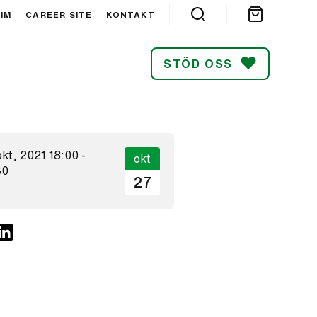
IM
CAREER SITE
KONTAKT
STÖD OSS
SÖK
okt, 2021 18:00 -
okt
30
27