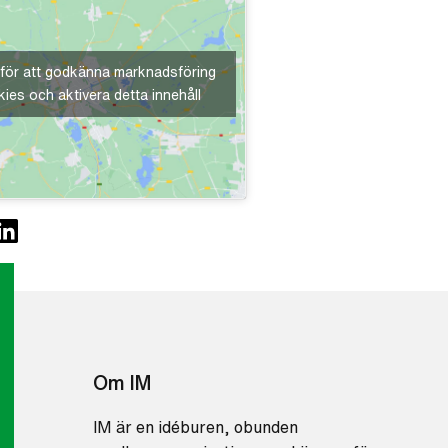
 för att godkänna marknadsföring
ies och aktivera detta innehåll
Om IM
IM är en idéburen, obunden