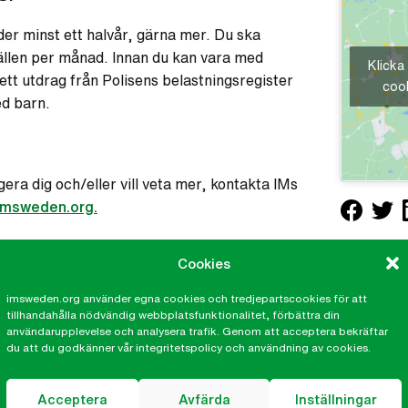
er minst ett halvår, gärna mer. Du ska
fällen per månad. Innan du kan vara med
Klicka
ett utdrag från Polisens belastningsregister
cook
ed barn.
era dig och/eller vill veta mer, kontakta IMs
imsweden.org.
Cookies
imsweden.org använder egna cookies och tredjepartscookies för att
tillhandahålla nödvändig webbplatsfunktionalitet, förbättra din
användarupplevelse och analysera trafik. Genom att acceptera bekräftar
kalkontor
IM på sociala medier
du att du godkänner vår integritetspolicy och användning av cookies.
tor Göteborg
Facebook
Acceptera
Avfärda
Inställningar