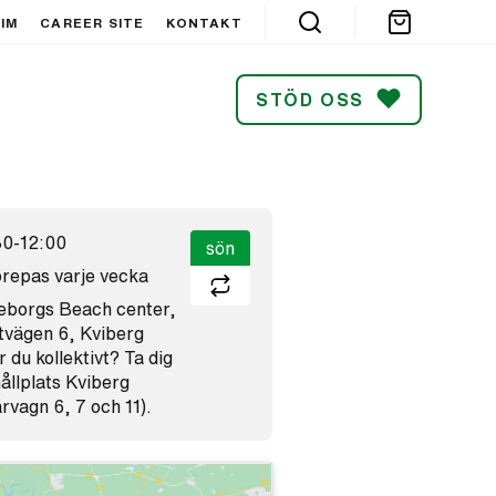
IM
CAREER SITE
KONTAKT
STÖD OSS
SÖK
30-12:00
sön
repas varje vecka
eborgs Beach center,
tvägen 6, Kviberg
 du kollektivt? Ta dig
 hållplats Kviberg
rvagn 6, 7 och 11).