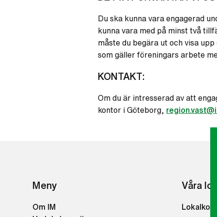
Du ska kunna vara engagerad und
kunna vara med på minst två till
måste du begära ut och visa upp 
som gäller föreningars arbete m
KONTAKT:
Om du är intresserad av att engag
kontor i Göteborg,
region.vast@
Meny
Våra lo
Om IM
Lokalkon