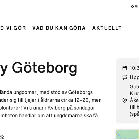
OM 
D VI GÖR
VAD DU KAN GÖRA
AKTUELLT
ey Göteborg
10:
Upp
Göt
anlända ungdomar, med stöd av Göteborgs
Kru
 sig till tjejer i åldrarna cirka 12–20, men
Åker
till
lontärer! Vi tränar i Kviberg på söndagar
(spå
samheten handlar om att ungdomarna ska få
S: