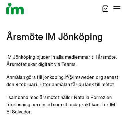
SÖK
Årsmöte IM Jönköping
STÖD OSS
IM Jönköping bjuder in alla medlemmar till årsmöte.
VAD VI GÖR
Årsmötet sker digitalt via Teams.
VAD DU KAN GÖRA
AKTUELLT
Anmälan görs till jonkoping.lf@imsweden.org senast
den 9 februari. Efter anmälan får du länk till mötet.
OM IM
CAREER SITE
I samband med årsmötet håller Natalia Porrez en
KONTAKT
föreläsning om sin tid som utlandspraktikant för IM i
El Salvador.