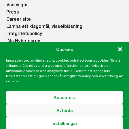
Vad vi gör
Press
Career site
Lämna ett klagomål, visselblåsning
Integritetspolicy
IMs Nyhetsbrev
Cookies
Våra lokalkontor
imsweden.org använder egna cookies och tredjepartscookies för att
tillhandahålla nödvändig webbplatsfunktionalitet, förbättra din
Lokalkontor Göteborg
användarupplevelse och analysera trafik. Genom att acceptera
bekräftar du att du godkänner vår integritetspolicy och användning av
cookies.
IM på sociala medier
Acceptera
Facebook
Twitter
Avfärda
Instagram
YouTube
Inställningar