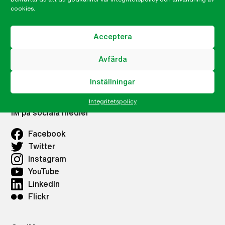
Lämna ett klagomål, visselblåsning
cookies.
Integritetspolicy
IMs Nyhetsbrev
Acceptera
Avfärda
Våra lokalkontor
Lokalkontor Göteborg
Inställningar
Integritetspolicy
IM på sociala medier
Facebook
Twitter
Instagram
YouTube
LinkedIn
Flickr