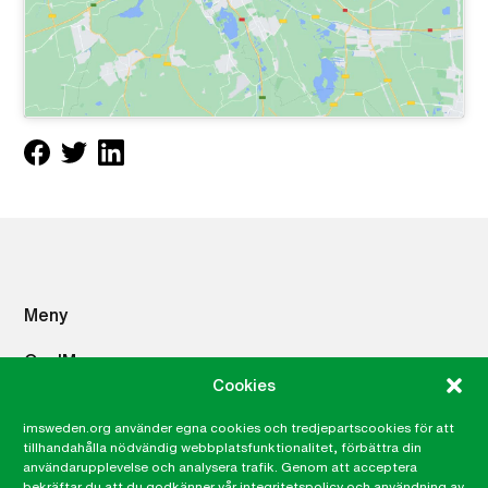
Meny
Om IM
Cookies
Vad du kan göra
Vad vi gör
imsweden.org använder egna cookies och tredjepartscookies för att
Press
tillhandahålla nödvändig webbplatsfunktionalitet, förbättra din
användarupplevelse och analysera trafik. Genom att acceptera
Career site
bekräftar du att du godkänner vår integritetspolicy och användning av