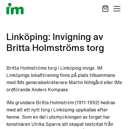
SÖK
Linköping: Invigning av
Britta Holmströms torg
STÖD OSS
VAD VI GÖR
Britta Holmströms torg i Linköping invigs. IM
VAD DU KAN GÖRA
Linköpings lokalförening finns på plats tillsammans
AKTUELLT
med IMs generalsekreterare Martin Nihlgård eller IMs
ordförande Anders Kompass.
OM IM
CAREER SITE
KONTAKT
IMs grundare Britta Holmström (1911-1992) hedras
med att ett nytt torg i Linköping uppkallas efter
henne. Som en del i utsmyckningen av torget har
konstnären Ulrika Sparre att skapat textcitat från